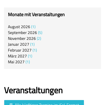
itslearning
Offener Ganztag
Monate mit Veranstaltungen
Arbeitsgemeinschaften
August
2026
1
Mensa
September
2026
5
Unsere Schulgemeinschaft
November
2026
2
Januar
2027
1
Kontakt
Februar
2027
1
März
2027
1
🇬🇧
Mai
2027
1
🇪🇸
Veranstaltungen
Alle künftigen Termine im iCal-Format