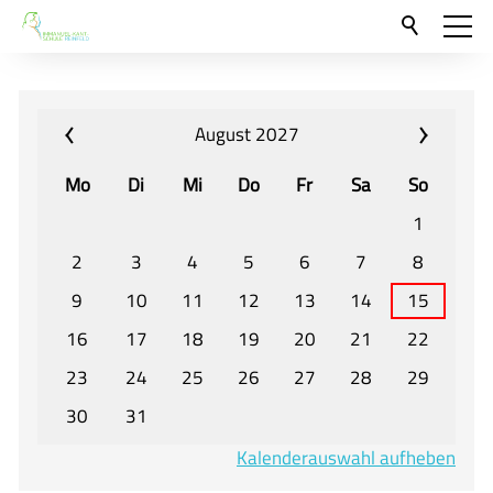
Aktuelles
Neu hier?
August 2027
Für Eltern und Schüler
Mo
Di
Mi
Do
Fr
Sa
So
Willkommen
1
Veranstaltungen und Termine
2
3
4
5
6
7
8
9
10
11
12
13
14
15
Unser Unterricht - Fachcurricula
16
17
18
19
20
21
22
Unsere Konzepte
23
24
25
26
27
28
29
Downloads
30
31
Unter-, Mittel und Oberstufe
Kalenderauswahl aufheben
Berufsorientierung