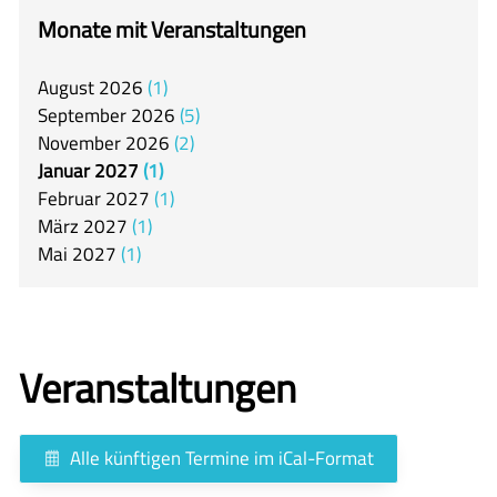
itslearning
Monate mit Veranstaltungen
Offener Ganztag
August
2026
1
Arbeitsgemeinschaften
September
2026
5
Mensa
November
2026
2
Januar
2027
1
Unsere Schulgemeinschaft
Februar
2027
1
Kontakt
März
2027
1
Mai
2027
1
🇬🇧
🇪🇸
Veranstaltungen
Alle künftigen Termine im iCal-Format