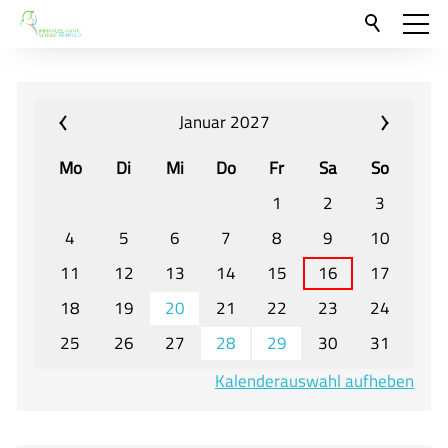
Aktuelles
Neu hier?
Januar 2027
Für Eltern und Schüler
Mo
Di
Mi
Do
Fr
Sa
So
Willkommen
1
2
3
Veranstaltungen und Termine
4
5
6
7
8
9
10
11
12
13
14
15
16
17
Unser Unterricht - Fachcurricula
18
19
20
21
22
23
24
Unsere Konzepte
25
26
27
28
29
30
31
Downloads
Kalenderauswahl aufheben
Unter-, Mittel und Oberstufe
Berufsorientierung