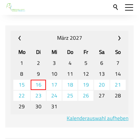
Aktuelles
Neu hier?
März 2027
Für Eltern und Schüler
Mo
Di
Mi
Do
Fr
Sa
So
Willkommen
1
2
3
4
5
6
7
Veranstaltungen und Termine
8
9
10
11
12
13
14
15
16
17
18
19
20
21
Unser Unterricht - Fachcurricula
22
23
24
25
26
27
28
Unsere Konzepte
29
30
31
Downloads
Kalenderauswahl aufheben
Unter-, Mittel und Oberstufe
Berufsorientierung