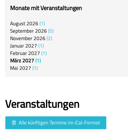
itslearning
Monate mit Veranstaltungen
Offener Ganztag
August
2026
1
Arbeitsgemeinschaften
September
2026
5
Mensa
November
2026
2
Januar
2027
1
Unsere Schulgemeinschaft
Februar
2027
1
Kontakt
März
2027
1
Mai
2027
1
🇬🇧
🇪🇸
Veranstaltungen
Alle künftigen Termine im iCal-Format