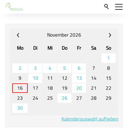
Aktuelles
Neu hier?
November 2026
Für Eltern und Schüler
Mo
Di
Mi
Do
Fr
Sa
So
Willkommen
1
Veranstaltungen und Termine
2
3
4
5
6
7
8
9
10
11
12
13
14
15
Unser Unterricht - Fachcurricula
16
17
18
19
20
21
22
Unsere Konzepte
23
24
25
26
27
28
29
Downloads
30
Unter-, Mittel und Oberstufe
Kalenderauswahl aufheben
Berufsorientierung