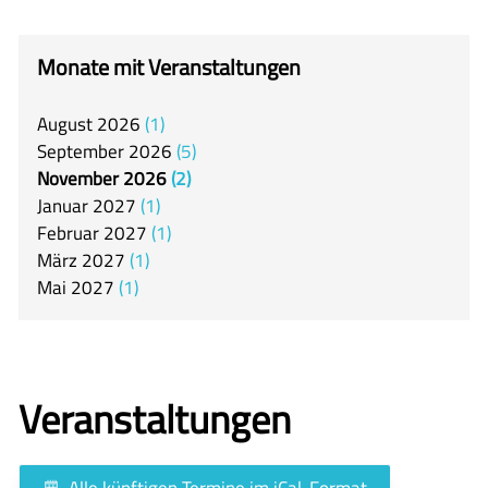
itslearning
Offener Ganztag
Monate mit Veranstaltungen
Arbeitsgemeinschaften
August
2026
1
Mensa
September
2026
5
Unsere Schulgemeinschaft
November
2026
2
Januar
2027
1
Kontakt
Februar
2027
1
März
2027
1
🇬🇧
Mai
2027
1
🇪🇸
Veranstaltungen
Alle künftigen Termine im iCal-Format