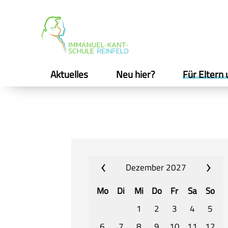
Aktuelles
Neu hier?
Für Eltern 
Dezember 2027
Mo
Di
Mi
Do
Fr
Sa
So
1
2
3
4
5
6
7
8
9
10
11
12