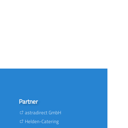
Partner
astradirect GmbH
Helden-Catering