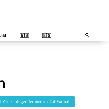
akt
🇬🇧
🇪🇸
n
Alle künftigen Termine im iCal-Format