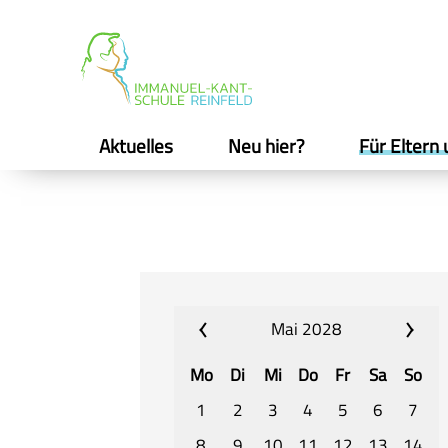
Aktuelles
Neu hier?
Für Eltern 
Mai 2028
Mo
Di
Mi
Do
Fr
Sa
So
1
2
3
4
5
6
7
8
9
10
11
12
13
14