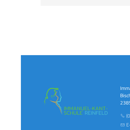
Imma
Bisc
2385
(
E