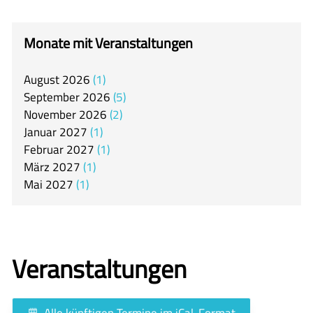
itslearning
Offener Ganztag
Monate mit Veranstaltungen
Arbeitsgemeinschaften
August
2026
1
Mensa
September
2026
5
Unsere Schulgemeinschaft
November
2026
2
Januar
2027
1
Kontakt
Februar
2027
1
März
2027
1
🇬🇧
Mai
2027
1
🇪🇸
Veranstaltungen
Alle künftigen Termine im iCal-Format