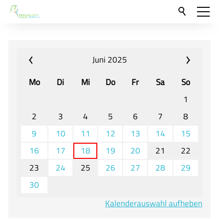
Aktuelles
Neu hier?
Juni 2025
Für Eltern und Schüler
Mo
Di
Mi
Do
Fr
Sa
So
Willkommen
1
Veranstaltungen und Termine
2
3
4
5
6
7
8
9
10
11
12
13
14
15
Unser Unterricht - Fachcurricula
16
17
18
19
20
21
22
Unsere Konzepte
23
24
25
26
27
28
29
Downloads
30
Unter-, Mittel und Oberstufe
Kalenderauswahl aufheben
Berufsorientierung