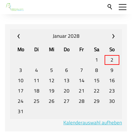
Aktuelles
Neu hier?
Januar 2028
Für Eltern und Schüler
Mo
Di
Mi
Do
Fr
Sa
So
Willkommen
1
2
Veranstaltungen und Termine
3
4
5
6
7
8
9
10
11
12
13
14
15
16
Unser Unterricht - Fachcurricula
17
18
19
20
21
22
23
Unsere Konzepte
24
25
26
27
28
29
30
Downloads
31
Unter-, Mittel und Oberstufe
Kalenderauswahl aufheben
Berufsorientierung