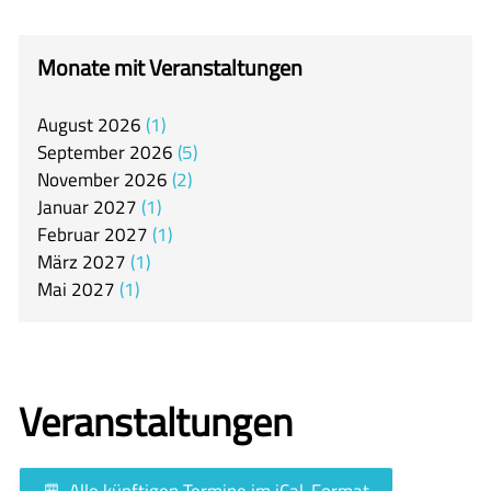
itslearning
Offener Ganztag
Monate mit Veranstaltungen
Arbeitsgemeinschaften
August
2026
1
Mensa
September
2026
5
Unsere Schulgemeinschaft
November
2026
2
Januar
2027
1
Kontakt
Februar
2027
1
März
2027
1
🇬🇧
Mai
2027
1
🇪🇸
Veranstaltungen
Alle künftigen Termine im iCal-Format