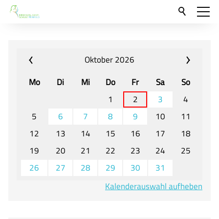
Aktuelles
Neu hier?
Oktober 2026
Für Eltern und Schüler
Mo
Di
Mi
Do
Fr
Sa
So
Willkommen
1
2
3
4
Veranstaltungen und Termine
5
6
7
8
9
10
11
12
13
14
15
16
17
18
Unser Unterricht - Fachcurricula
19
20
21
22
23
24
25
Unsere Konzepte
26
27
28
29
30
31
Downloads
Kalenderauswahl aufheben
Unter-, Mittel und Oberstufe
Berufsorientierung