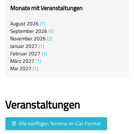
itslearning
Monate mit Veranstaltungen
Offener Ganztag
August
2026
1
Arbeitsgemeinschaften
September
2026
5
Mensa
November
2026
2
Januar
2027
1
Unsere Schulgemeinschaft
Februar
2027
1
Kontakt
März
2027
1
Mai
2027
1
🇬🇧
🇪🇸
Veranstaltungen
Alle künftigen Termine im iCal-Format