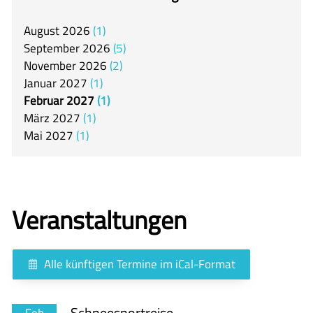
itslearning
August
2026
1
Offener Ganztag
September
2026
5
Arbeitsgemeinschaften
November
2026
2
Januar
2027
1
Mensa
Februar
2027
1
Unsere Schulgemeinschaft
März
2027
1
Mai
2027
1
Kontakt
🇬🇧
🇪🇸
Veranstaltungen
Alle künftigen Termine im iCal-Format
Schneesportreise
Feb