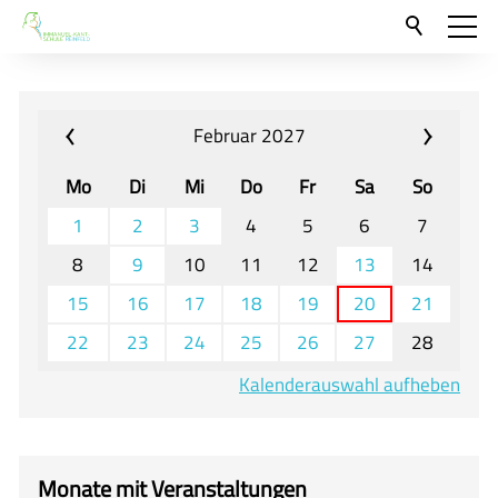
Aktuelles
Neu hier?
Februar 2027
Für Eltern und Schüler
Mo
Di
Mi
Do
Fr
Sa
So
Willkommen
1
2
3
4
5
6
7
Veranstaltungen und Termine
8
9
10
11
12
13
14
15
16
17
18
19
20
21
Unser Unterricht - Fachcurricula
22
23
24
25
26
27
28
Unsere Konzepte
Kalenderauswahl aufheben
Downloads
Unter-, Mittel und Oberstufe
Berufsorientierung
Monate mit Veranstaltungen