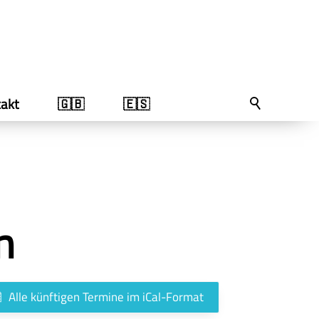
akt
🇬🇧
🇪🇸
n
Alle künftigen Termine im iCal-Format