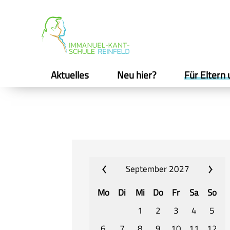
Aktuelles
Neu hier?
Für Eltern 
September 2027
Mo
Di
Mi
Do
Fr
Sa
So
1
2
3
4
5
6
7
8
9
10
11
12