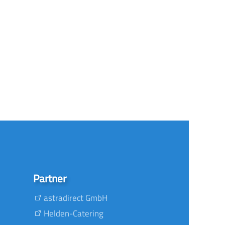
Partner
astradirect GmbH
Helden-Catering