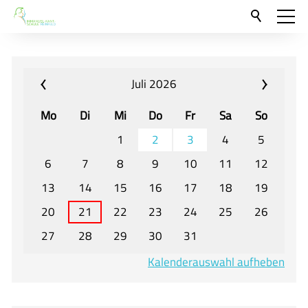
Aktuelles
Neu hier?
Juli 2026
Für Eltern und Schüler
Mo
Di
Mi
Do
Fr
Sa
So
Willkommen
1
2
3
4
5
Veranstaltungen und Termine
6
7
8
9
10
11
12
13
14
15
16
17
18
19
Unser Unterricht - Fachcurricula
20
21
22
23
24
25
26
Unsere Konzepte
27
28
29
30
31
Downloads
Kalenderauswahl aufheben
Unter-, Mittel und Oberstufe
Berufsorientierung