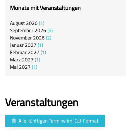
itslearning
Monate mit Veranstaltungen
Offener Ganztag
August
2026
1
Arbeitsgemeinschaften
September
2026
5
Mensa
November
2026
2
Januar
2027
1
Unsere Schulgemeinschaft
Februar
2027
1
Kontakt
März
2027
1
Mai
2027
1
🇬🇧
🇪🇸
Veranstaltungen
Alle künftigen Termine im iCal-Format