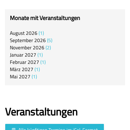
itslearning
Offener Ganztag
Monate mit Veranstaltungen
Arbeitsgemeinschaften
August
2026
1
Mensa
September
2026
5
Unsere Schulgemeinschaft
November
2026
2
Januar
2027
1
Kontakt
Februar
2027
1
März
2027
1
🇬🇧
Mai
2027
1
🇪🇸
Veranstaltungen
Alle künftigen Termine im iCal-Format