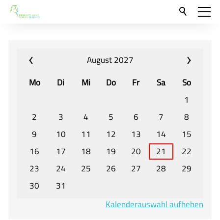
Aktuelles
Neu hier?
August 2027
Für Eltern und Schüler
Mo
Di
Mi
Do
Fr
Sa
So
Willkommen
1
Veranstaltungen und Termine
2
3
4
5
6
7
8
9
10
11
12
13
14
15
Unser Unterricht - Fachcurricula
16
17
18
19
20
21
22
Unsere Konzepte
23
24
25
26
27
28
29
Downloads
30
31
Unter-, Mittel und Oberstufe
Kalenderauswahl aufheben
Berufsorientierung