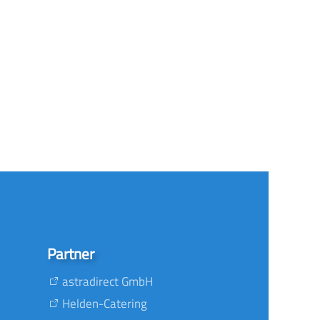
Partner
astradirect GmbH
Helden-Catering