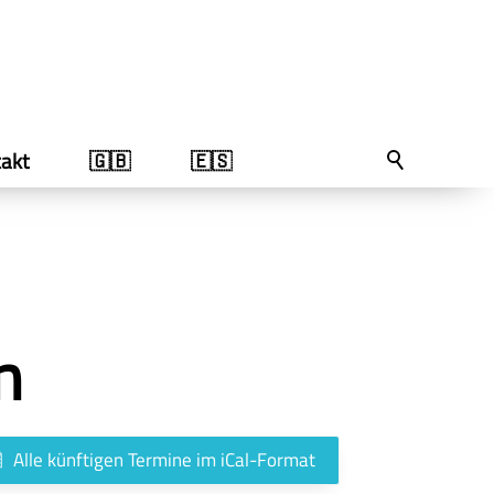
akt
🇬🇧
🇪🇸
n
Alle künftigen Termine im iCal-Format