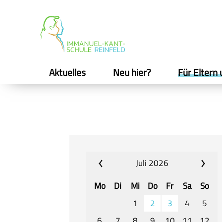
Aktuelles
Neu hier?
Für Eltern 
Juli 2026
Mo
Di
Mi
Do
Fr
Sa
So
1
2
3
4
5
6
7
8
9
10
11
12