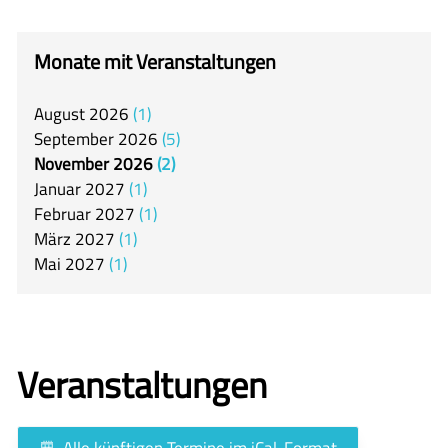
itslearning
Offener Ganztag
Monate mit Veranstaltungen
Arbeitsgemeinschaften
August
2026
1
Mensa
September
2026
5
Unsere Schulgemeinschaft
November
2026
2
Januar
2027
1
Kontakt
Februar
2027
1
März
2027
1
🇬🇧
Mai
2027
1
🇪🇸
Veranstaltungen
Alle künftigen Termine im iCal-Format