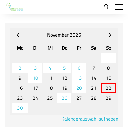
Aktuelles
Neu hier?
November 2026
Für Eltern und Schüler
Mo
Di
Mi
Do
Fr
Sa
So
Willkommen
1
Veranstaltungen und Termine
2
3
4
5
6
7
8
9
10
11
12
13
14
15
Unser Unterricht - Fachcurricula
16
17
18
19
20
21
22
Unsere Konzepte
23
24
25
26
27
28
29
Downloads
30
Unter-, Mittel und Oberstufe
Kalenderauswahl aufheben
Berufsorientierung