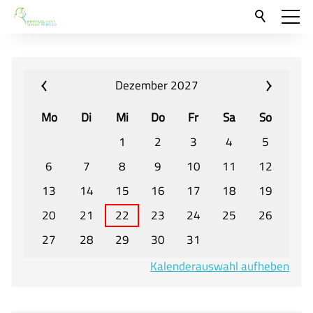
Aktuelles
Neu hier?
Dezember 2027
Für Eltern und Schüler
Mo
Di
Mi
Do
Fr
Sa
So
Willkommen
1
2
3
4
5
Veranstaltungen und Termine
6
7
8
9
10
11
12
13
14
15
16
17
18
19
Unser Unterricht - Fachcurricula
20
21
22
23
24
25
26
Unsere Konzepte
27
28
29
30
31
Downloads
Kalenderauswahl aufheben
Unter-, Mittel und Oberstufe
Berufsorientierung