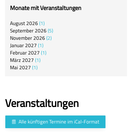
itslearning
Monate mit Veranstaltungen
Offener Ganztag
August
2026
1
Arbeitsgemeinschaften
September
2026
5
Mensa
November
2026
2
Januar
2027
1
Unsere Schulgemeinschaft
Februar
2027
1
Kontakt
März
2027
1
Mai
2027
1
🇬🇧
🇪🇸
Veranstaltungen
Alle künftigen Termine im iCal-Format