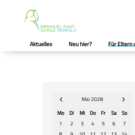
Aktuelles
Neu hier?
Für Eltern 
Mai 2028
Mo
Di
Mi
Do
Fr
Sa
So
1
2
3
4
5
6
7
8
9
10
11
12
13
14