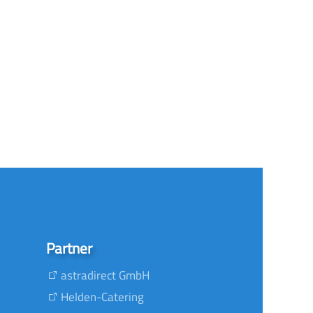
Partner
astradirect GmbH
Helden-Catering