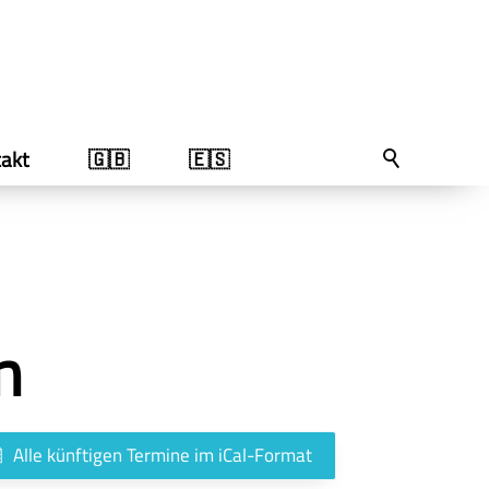
akt
🇬🇧
🇪🇸
n
Alle künftigen Termine im iCal-Format