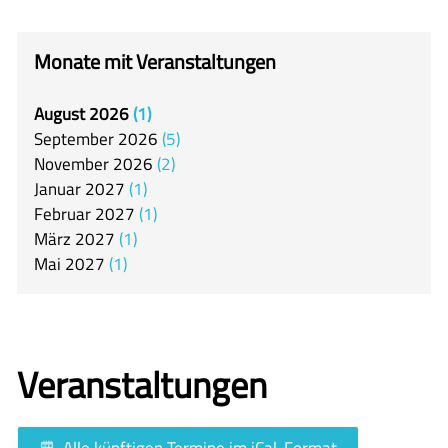
itslearning
Offener Ganztag
Monate mit Veranstaltungen
Arbeitsgemeinschaften
August
2026
1
Mensa
September
2026
5
Unsere Schulgemeinschaft
November
2026
2
Januar
2027
1
Kontakt
Februar
2027
1
März
2027
1
🇬🇧
Mai
2027
1
🇪🇸
Veranstaltungen
Alle künftigen Termine im iCal-Format