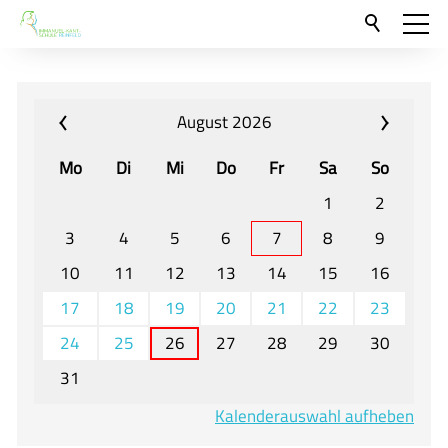
Aktuelles
Neu hier?
August 2026
Für Eltern und Schüler
Mo
Di
Mi
Do
Fr
Sa
So
Willkommen
1
2
Veranstaltungen und Termine
3
4
5
6
7
8
9
10
11
12
13
14
15
16
Unser Unterricht - Fachcurricula
17
18
19
20
21
22
23
Unsere Konzepte
24
25
26
27
28
29
30
Downloads
31
Unter-, Mittel und Oberstufe
Kalenderauswahl aufheben
Berufsorientierung