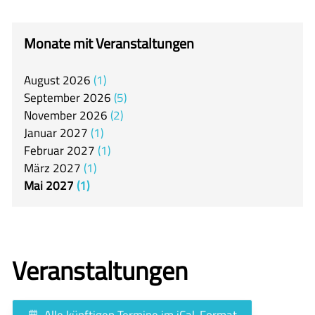
itslearning
Offener Ganztag
Monate mit Veranstaltungen
Arbeitsgemeinschaften
August
2026
1
Mensa
September
2026
5
Unsere Schulgemeinschaft
November
2026
2
Januar
2027
1
Kontakt
Februar
2027
1
März
2027
1
🇬🇧
Mai
2027
1
🇪🇸
Veranstaltungen
Alle künftigen Termine im iCal-Format