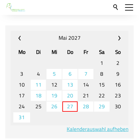
Aktuelles
Neu hier?
Mai 2027
Für Eltern und Schüler
Mo
Di
Mi
Do
Fr
Sa
So
Willkommen
1
2
Veranstaltungen und Termine
3
4
5
6
7
8
9
10
11
12
13
14
15
16
Unser Unterricht - Fachcurricula
17
18
19
20
21
22
23
Unsere Konzepte
24
25
26
27
28
29
30
Downloads
31
Unter-, Mittel und Oberstufe
Kalenderauswahl aufheben
Berufsorientierung