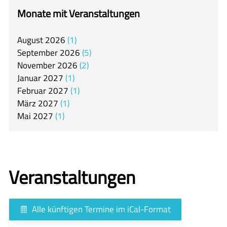
itslearning
Monate mit Veranstaltungen
Offener Ganztag
August
2026
1
Arbeitsgemeinschaften
September
2026
5
Mensa
November
2026
2
Januar
2027
1
Unsere Schulgemeinschaft
Februar
2027
1
Kontakt
März
2027
1
Mai
2027
1
🇬🇧
🇪🇸
Veranstaltungen
Alle künftigen Termine im iCal-Format