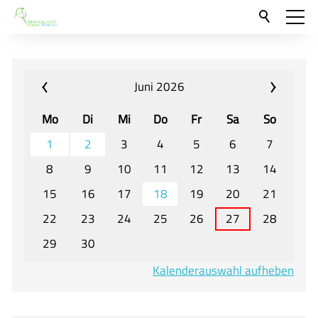
Aktuelles
Neu hier?
Juni 2026
Für Eltern und Schüler
Mo
Di
Mi
Do
Fr
Sa
So
Willkommen
1
2
3
4
5
6
7
Veranstaltungen und Termine
8
9
10
11
12
13
14
15
16
17
18
19
20
21
Unser Unterricht - Fachcurricula
22
23
24
25
26
27
28
Unsere Konzepte
29
30
Downloads
Kalenderauswahl aufheben
Unter-, Mittel und Oberstufe
Berufsorientierung