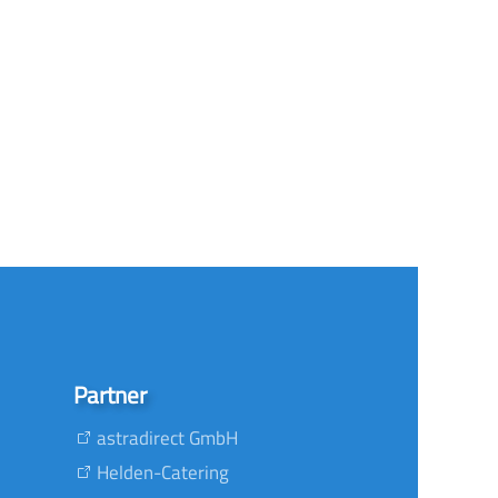
Partner
astradirect GmbH
Helden-Catering