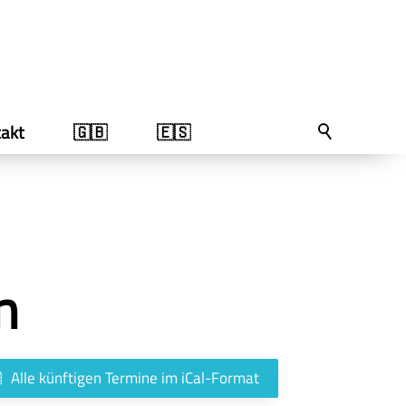
akt
🇬🇧
🇪🇸
n
Alle künftigen Termine im iCal-Format