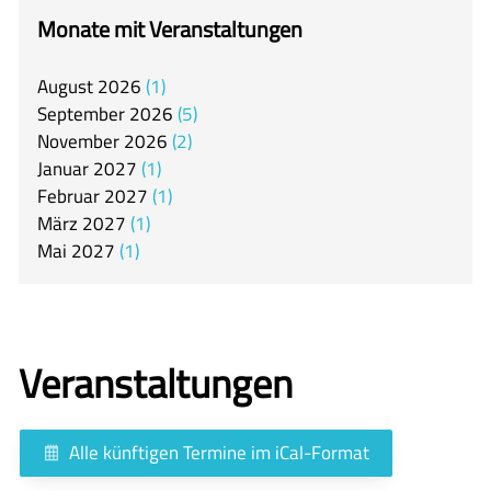
itslearning
Monate mit Veranstaltungen
Offener Ganztag
August
2026
1
Arbeitsgemeinschaften
September
2026
5
Mensa
November
2026
2
Januar
2027
1
Unsere Schulgemeinschaft
Februar
2027
1
Kontakt
März
2027
1
Mai
2027
1
🇬🇧
🇪🇸
Veranstaltungen
Alle künftigen Termine im iCal-Format