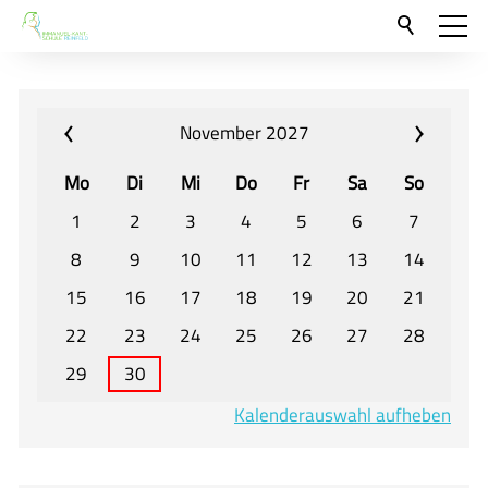
Aktuelles
Neu hier?
November 2027
Für Eltern und Schüler
Mo
Di
Mi
Do
Fr
Sa
So
Willkommen
1
2
3
4
5
6
7
Veranstaltungen und Termine
8
9
10
11
12
13
14
15
16
17
18
19
20
21
Unser Unterricht - Fachcurricula
22
23
24
25
26
27
28
Unsere Konzepte
29
30
Downloads
Kalenderauswahl aufheben
Unter-, Mittel und Oberstufe
Berufsorientierung