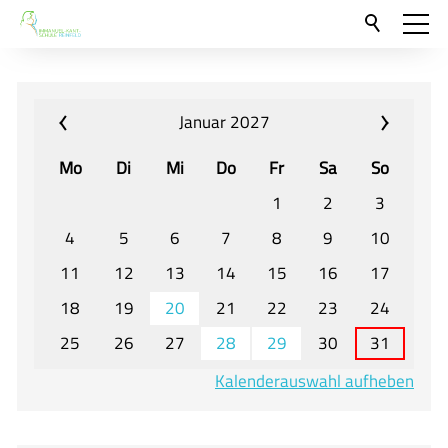
Aktuelles
Neu hier?
Januar 2027
Für Eltern und Schüler
Mo
Di
Mi
Do
Fr
Sa
So
Willkommen
1
2
3
Veranstaltungen und Termine
4
5
6
7
8
9
10
11
12
13
14
15
16
17
Unser Unterricht - Fachcurricula
18
19
20
21
22
23
24
Unsere Konzepte
25
26
27
28
29
30
31
Downloads
Kalenderauswahl aufheben
Unter-, Mittel und Oberstufe
Berufsorientierung