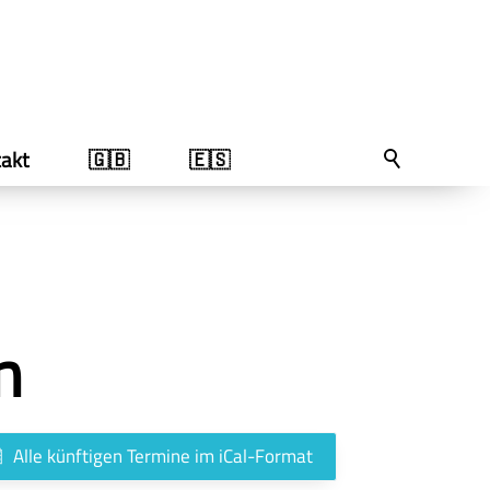
akt
🇬🇧
🇪🇸
n
Alle künftigen Termine im iCal-Format