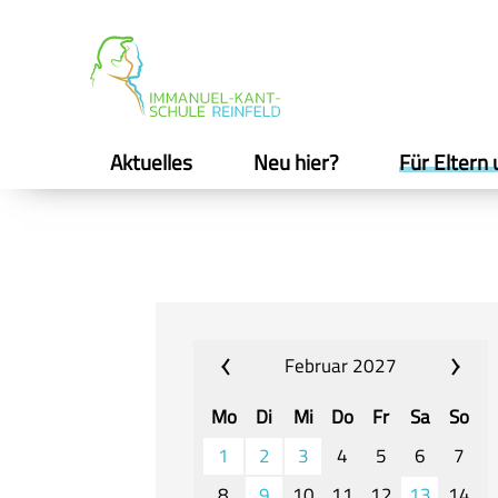
Aktuelles
Neu hier?
Für Eltern 
Februar 2027
Mo
Di
Mi
Do
Fr
Sa
So
1
2
3
4
5
6
7
8
9
10
11
12
13
14