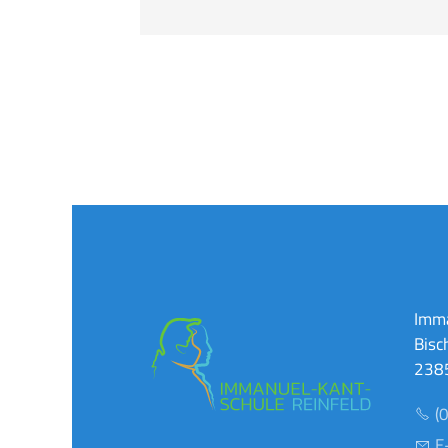
Imma
Bisc
2385
(
E