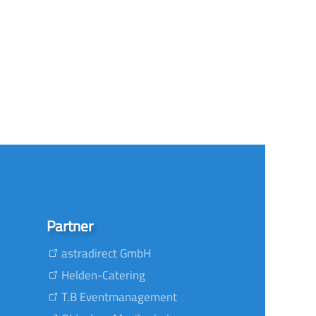
Partner
astradirect GmbH
Helden-Catering
T.B Eventmanagement