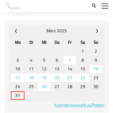
Aktuelles
Neu hier?
März 2025
Für Eltern und Schüler
Mo
Di
Mi
Do
Fr
Sa
So
Willkommen
1
2
Veranstaltungen und Termine
3
4
5
6
7
8
9
10
11
12
13
14
15
16
Unser Unterricht - Fachcurricula
17
18
19
20
21
22
23
Unsere Konzepte
24
25
26
27
28
29
30
Downloads
31
Unter-, Mittel und Oberstufe
Kalenderauswahl aufheben
Berufsorientierung