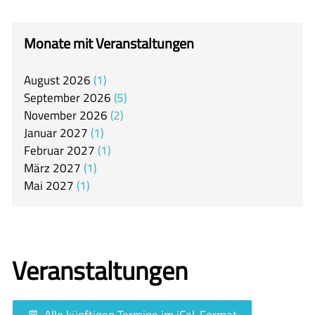
itslearning
Offener Ganztag
Monate mit Veranstaltungen
Arbeitsgemeinschaften
August
2026
1
Mensa
September
2026
5
Unsere Schulgemeinschaft
November
2026
2
Januar
2027
1
Kontakt
Februar
2027
1
März
2027
1
🇬🇧
Mai
2027
1
🇪🇸
Veranstaltungen
Alle künftigen Termine im iCal-Format