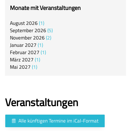
itslearning
Monate mit Veranstaltungen
Offener Ganztag
August
2026
1
Arbeitsgemeinschaften
September
2026
5
Mensa
November
2026
2
Januar
2027
1
Unsere Schulgemeinschaft
Februar
2027
1
Kontakt
März
2027
1
Mai
2027
1
🇬🇧
🇪🇸
Veranstaltungen
Alle künftigen Termine im iCal-Format