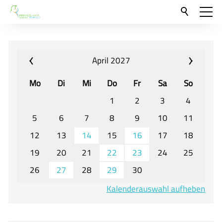
Aktuelles
Neu hier?
April 2027
Für Eltern und Schüler
Mo
Di
Mi
Do
Fr
Sa
So
Willkommen
1
2
3
4
Veranstaltungen und Termine
5
6
7
8
9
10
11
12
13
14
15
16
17
18
Unser Unterricht - Fachcurricula
19
20
21
22
23
24
25
Unsere Konzepte
26
27
28
29
30
Downloads
Kalenderauswahl aufheben
Unter-, Mittel und Oberstufe
Berufsorientierung