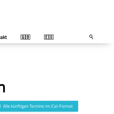
akt
🇬🇧
🇪🇸
n
Alle künftigen Termine im iCal-Format