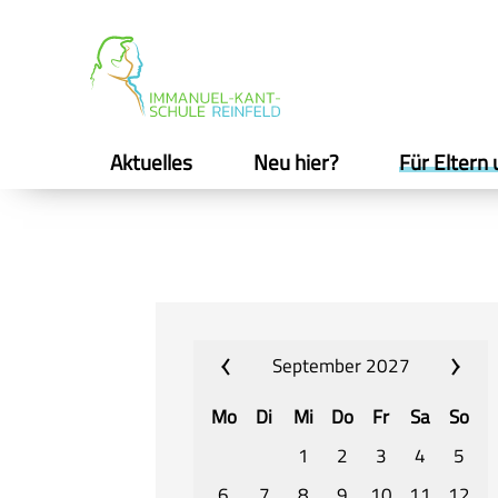
Aktuelles
Neu hier?
Für Eltern 
September 2027
Mo
Di
Mi
Do
Fr
Sa
So
1
2
3
4
5
6
7
8
9
10
11
12