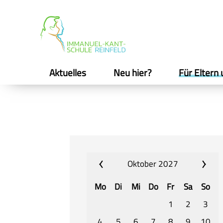
Aktuelles
Neu hier?
Für Eltern 
Oktober 2027
Mo
Di
Mi
Do
Fr
Sa
So
1
2
3
4
5
6
7
8
9
10