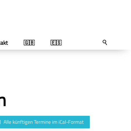
akt
🇬🇧
🇪🇸
n
Alle künftigen Termine im iCal-Format