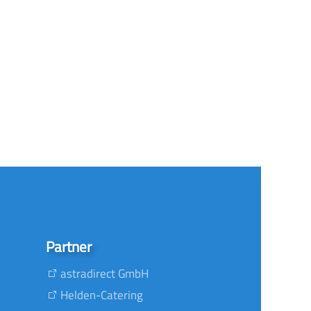
Partner
astradirect GmbH
Helden-Catering