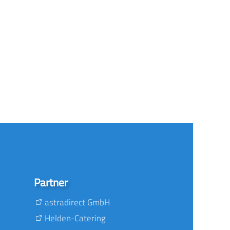
Partner
astradirect GmbH
Helden-Catering