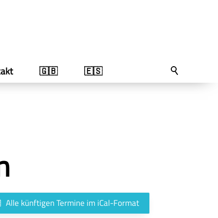
akt
🇬🇧
🇪🇸
n
Alle künftigen Termine im iCal-Format