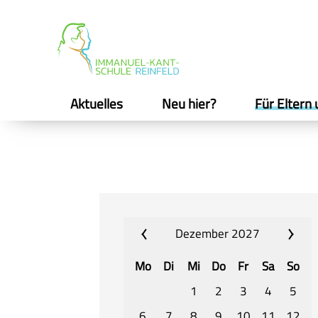
Aktuelles
Neu hier?
Für Eltern 
Dezember 2027
Mo
Di
Mi
Do
Fr
Sa
So
1
2
3
4
5
6
7
8
9
10
11
12