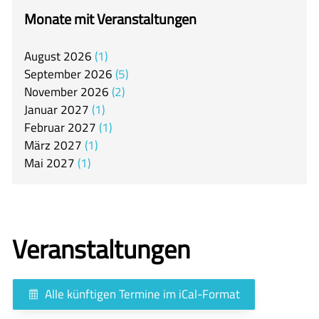
itslearning
Monate mit Veranstaltungen
Offener Ganztag
August
2026
1
Arbeitsgemeinschaften
September
2026
5
Mensa
November
2026
2
Januar
2027
1
Unsere Schulgemeinschaft
Februar
2027
1
Kontakt
März
2027
1
Mai
2027
1
🇬🇧
🇪🇸
Veranstaltungen
Alle künftigen Termine im iCal-Format