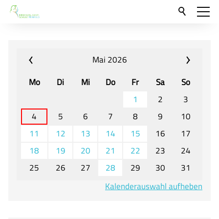
Aktuelles
Neu hier?
Mai 2026
Für Eltern und Schüler
Mo
Di
Mi
Do
Fr
Sa
So
Willkommen
1
2
3
Veranstaltungen und Termine
4
5
6
7
8
9
10
11
12
13
14
15
16
17
Unser Unterricht - Fachcurricula
18
19
20
21
22
23
24
Unsere Konzepte
25
26
27
28
29
30
31
Downloads
Kalenderauswahl aufheben
Unter-, Mittel und Oberstufe
Berufsorientierung