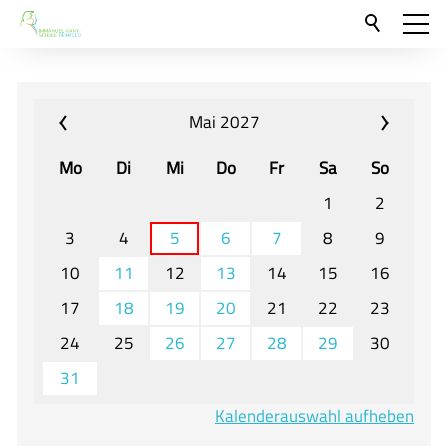
Aktuelles
Neu hier?
Mai 2027
Für Eltern und Schüler
Mo
Di
Mi
Do
Fr
Sa
So
Willkommen
1
2
Veranstaltungen und Termine
3
4
5
6
7
8
9
10
11
12
13
14
15
16
Unser Unterricht - Fachcurricula
17
18
19
20
21
22
23
Unsere Konzepte
24
25
26
27
28
29
30
Downloads
31
Unter-, Mittel und Oberstufe
Kalenderauswahl aufheben
Berufsorientierung