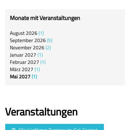
itslearning
Offener Ganztag
Monate mit Veranstaltungen
Arbeitsgemeinschaften
August
2026
1
Mensa
September
2026
5
Unsere Schulgemeinschaft
November
2026
2
Januar
2027
1
Kontakt
Februar
2027
1
März
2027
1
🇬🇧
Mai
2027
1
🇪🇸
Veranstaltungen
Alle künftigen Termine im iCal-Format