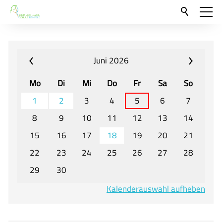
Aktuelles
Neu hier?
Juni 2026
Für Eltern und Schüler
Mo
Di
Mi
Do
Fr
Sa
So
Willkommen
1
2
3
4
5
6
7
Veranstaltungen und Termine
8
9
10
11
12
13
14
15
16
17
18
19
20
21
Unser Unterricht - Fachcurricula
22
23
24
25
26
27
28
Unsere Konzepte
29
30
Downloads
Kalenderauswahl aufheben
Unter-, Mittel und Oberstufe
Berufsorientierung