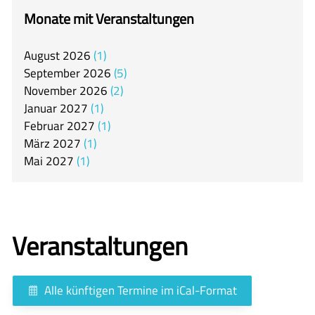
itslearning
Monate mit Veranstaltungen
Offener Ganztag
August
2026
1
Arbeitsgemeinschaften
September
2026
5
Mensa
November
2026
2
Januar
2027
1
Unsere Schulgemeinschaft
Februar
2027
1
Kontakt
März
2027
1
Mai
2027
1
🇬🇧
🇪🇸
Veranstaltungen
Alle künftigen Termine im iCal-Format