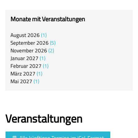
itslearning
Offener Ganztag
Monate mit Veranstaltungen
Arbeitsgemeinschaften
August
2026
1
Mensa
September
2026
5
Unsere Schulgemeinschaft
November
2026
2
Januar
2027
1
Kontakt
Februar
2027
1
März
2027
1
🇬🇧
Mai
2027
1
🇪🇸
Veranstaltungen
Alle künftigen Termine im iCal-Format