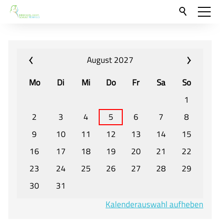
Aktuelles
Neu hier?
August 2027
Für Eltern und Schüler
Mo
Di
Mi
Do
Fr
Sa
So
Willkommen
1
Veranstaltungen und Termine
2
3
4
5
6
7
8
9
10
11
12
13
14
15
Unser Unterricht - Fachcurricula
16
17
18
19
20
21
22
Unsere Konzepte
23
24
25
26
27
28
29
Downloads
30
31
Unter-, Mittel und Oberstufe
Kalenderauswahl aufheben
Berufsorientierung