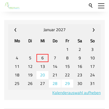
Aktuelles
Neu hier?
Januar 2027
Für Eltern und Schüler
Mo
Di
Mi
Do
Fr
Sa
So
Willkommen
1
2
3
Veranstaltungen und Termine
4
5
6
7
8
9
10
11
12
13
14
15
16
17
Unser Unterricht - Fachcurricula
18
19
20
21
22
23
24
Unsere Konzepte
25
26
27
28
29
30
31
Downloads
Kalenderauswahl aufheben
Unter-, Mittel und Oberstufe
Berufsorientierung