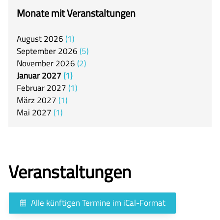
itslearning
Monate mit Veranstaltungen
Offener Ganztag
August
2026
1
Arbeitsgemeinschaften
September
2026
5
Mensa
November
2026
2
Januar
2027
1
Unsere Schulgemeinschaft
Februar
2027
1
Kontakt
März
2027
1
Mai
2027
1
🇬🇧
🇪🇸
Veranstaltungen
Alle künftigen Termine im iCal-Format