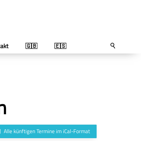
akt
🇬🇧
🇪🇸
n
Alle künftigen Termine im iCal-Format