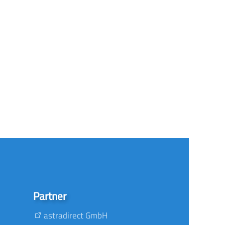
Partner
astradirect GmbH