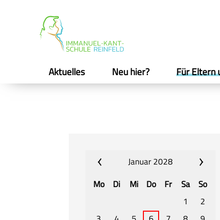
Aktuelles
Neu hier?
Für Eltern 
Januar 2028
Mo
Di
Mi
Do
Fr
Sa
So
1
2
3
4
5
6
7
8
9