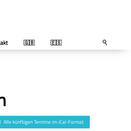
akt
🇬🇧
🇪🇸
n
Alle künftigen Termine im iCal-Format