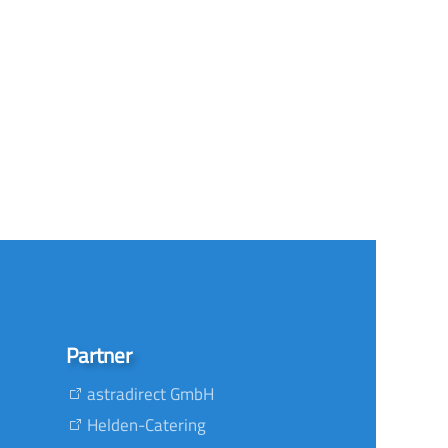
Partner
astradirect GmbH
Helden-Catering