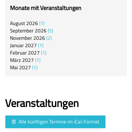
itslearning
Monate mit Veranstaltungen
Offener Ganztag
August
2026
1
Arbeitsgemeinschaften
September
2026
5
Mensa
November
2026
2
Januar
2027
1
Unsere Schulgemeinschaft
Februar
2027
1
Kontakt
März
2027
1
Mai
2027
1
🇬🇧
🇪🇸
Veranstaltungen
Alle künftigen Termine im iCal-Format