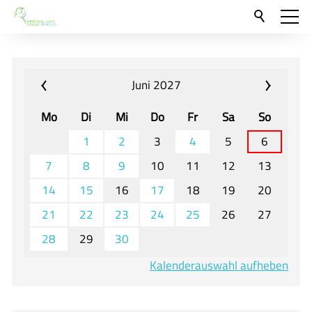
Aktuelles
Neu hier?
Juni 2027
Für Eltern und Schüler
Mo
Di
Mi
Do
Fr
Sa
So
Willkommen
1
2
3
4
5
6
Veranstaltungen und Termine
7
8
9
10
11
12
13
14
15
16
17
18
19
20
Unser Unterricht - Fachcurricula
21
22
23
24
25
26
27
Unsere Konzepte
28
29
30
Downloads
Kalenderauswahl aufheben
Unter-, Mittel und Oberstufe
Berufsorientierung