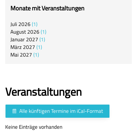
itslearning
Monate mit Veranstaltungen
Offener Ganztag
Juli
2026
1
Arbeitsgemeinschaften
August
2026
1
Mensa
Januar
2027
1
März
2027
1
Unsere Schulgemeinschaft
Mai
2027
1
Kontakt
🇬🇧
Veranstaltungen
🇪🇸
Alle künftigen Termine im iCal-Format
Keine Einträge vorhanden