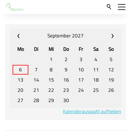
Aktuelles
Neu hier?
September 2027
Für Eltern und Schüler
Mo
Di
Mi
Do
Fr
Sa
So
Willkommen
1
2
3
4
5
Veranstaltungen und Termine
6
7
8
9
10
11
12
13
14
15
16
17
18
19
Unser Unterricht - Fachcurricula
20
21
22
23
24
25
26
Unsere Konzepte
27
28
29
30
Downloads
Kalenderauswahl aufheben
Unter-, Mittel und Oberstufe
Berufsorientierung