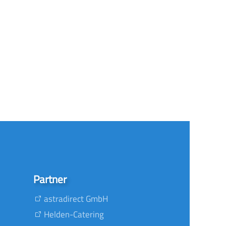
Partner
astradirect GmbH
Helden-Catering