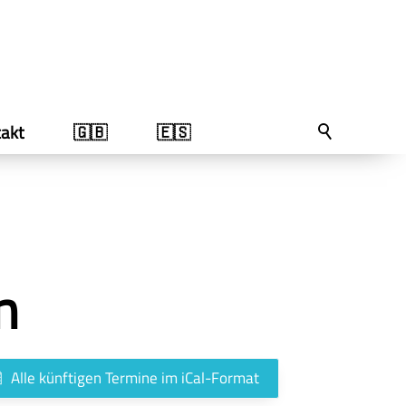
akt
🇬🇧
🇪🇸
n
Alle künftigen Termine im iCal-Format