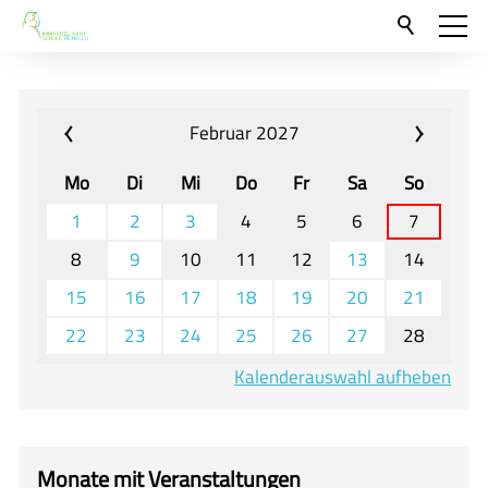
Aktuelles
Neu hier?
Februar 2027
Für Eltern und Schüler
Mo
Di
Mi
Do
Fr
Sa
So
Willkommen
1
2
3
4
5
6
7
Veranstaltungen und Termine
8
9
10
11
12
13
14
15
16
17
18
19
20
21
Unser Unterricht - Fachcurricula
22
23
24
25
26
27
28
Unsere Konzepte
Kalenderauswahl aufheben
Downloads
Unter-, Mittel und Oberstufe
Berufsorientierung
Monate mit Veranstaltungen