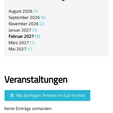
itslearning
August
2026
1
Offener Ganztag
September
2026
5
Arbeitsgemeinschaften
November
2026
2
Januar
2027
1
Mensa
Februar
2027
1
Unsere Schulgemeinschaft
März
2027
1
Mai
2027
1
Kontakt
🇬🇧
🇪🇸
Veranstaltungen
Alle künftigen Termine im iCal-Format
Keine Einträge vorhanden