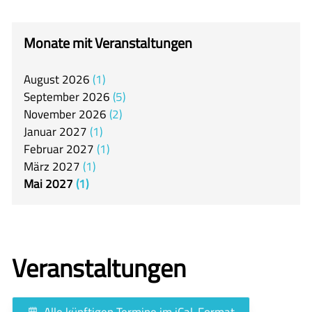
itslearning
Offener Ganztag
Monate mit Veranstaltungen
Arbeitsgemeinschaften
August
2026
1
Mensa
September
2026
5
Unsere Schulgemeinschaft
November
2026
2
Januar
2027
1
Kontakt
Februar
2027
1
März
2027
1
🇬🇧
Mai
2027
1
🇪🇸
Veranstaltungen
Alle künftigen Termine im iCal-Format