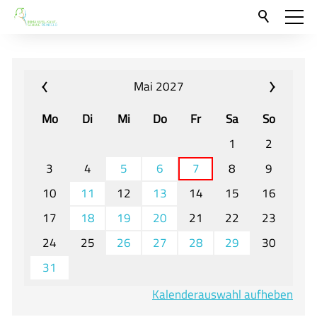
Aktuelles
Neu hier?
Mai 2027
Für Eltern und Schüler
Mo
Di
Mi
Do
Fr
Sa
So
Willkommen
1
2
Veranstaltungen und Termine
3
4
5
6
7
8
9
10
11
12
13
14
15
16
Unser Unterricht - Fachcurricula
17
18
19
20
21
22
23
Unsere Konzepte
24
25
26
27
28
29
30
Downloads
31
Unter-, Mittel und Oberstufe
Kalenderauswahl aufheben
Berufsorientierung