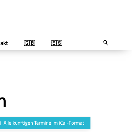
akt
🇬🇧
🇪🇸
n
Alle künftigen Termine im iCal-Format