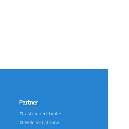
Partner
astradirect GmbH
Helden-Catering