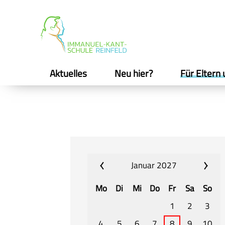
Aktuelles
Neu hier?
Für Eltern 
Januar 2027
Mo
Di
Mi
Do
Fr
Sa
So
1
2
3
4
5
6
7
8
9
10