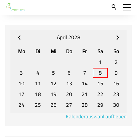
Aktuelles
Neu hier?
April 2028
Für Eltern und Schüler
Mo
Di
Mi
Do
Fr
Sa
So
Willkommen
1
2
Veranstaltungen und Termine
3
4
5
6
7
8
9
10
11
12
13
14
15
16
Unser Unterricht - Fachcurricula
17
18
19
20
21
22
23
Unsere Konzepte
24
25
26
27
28
29
30
Downloads
Kalenderauswahl aufheben
Unter-, Mittel und Oberstufe
Berufsorientierung