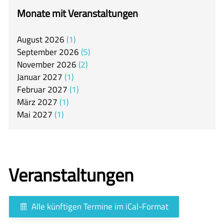
itslearning
Monate mit Veranstaltungen
Offener Ganztag
August
2026
1
Arbeitsgemeinschaften
September
2026
5
Mensa
November
2026
2
Januar
2027
1
Unsere Schulgemeinschaft
Februar
2027
1
Kontakt
März
2027
1
Mai
2027
1
🇬🇧
🇪🇸
Veranstaltungen
Alle künftigen Termine im iCal-Format