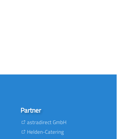
Partner
astradirect GmbH
Helden-Catering