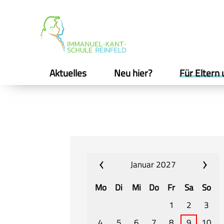
Aktuelles
Neu hier?
Für Eltern 
Januar 2027
Mo
Di
Mi
Do
Fr
Sa
So
1
2
3
4
5
6
7
8
9
10