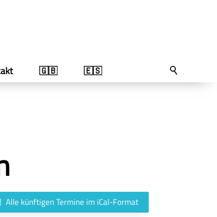
akt
🇬🇧
🇪🇸
n
Alle künftigen Termine im iCal-Format