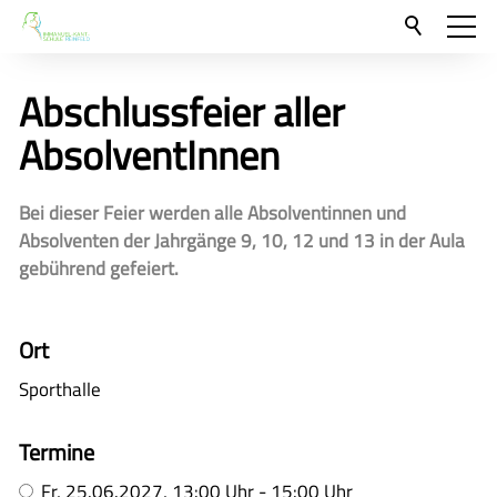
Aktuelles
Abschlussfeier aller
Neu hier?
AbsolventInnen
Für Eltern und Schüler
Bei dieser Feier werden alle Absolventinnen und
Unsere Schulgemeinschaft
Absolventen der Jahrgänge 9, 10, 12 und 13 in der Aula
Kontakt
gebührend gefeiert.
🇬🇧
Ort
🇪🇸
Sporthalle
Termine
Fr,
25.06.2027
, 13:00
Uhr
- 15:00
Uhr