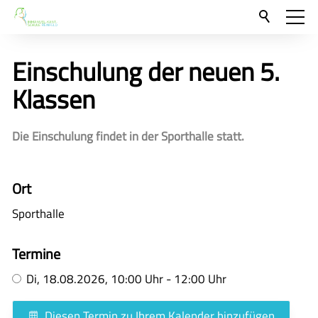
Aktuelles
Einschulung der neuen 5.
Neu hier?
Klassen
Für Eltern und Schüler
Die Einschulung findet in der Sporthalle statt.
Unsere Schulgemeinschaft
Kontakt
Ort
🇬🇧
Sporthalle
🇪🇸
Termine
Di,
18.08.2026
, 10:00
Uhr
- 12:00
Uhr
Diesen Termin zu Ihrem Kalender hinzufügen