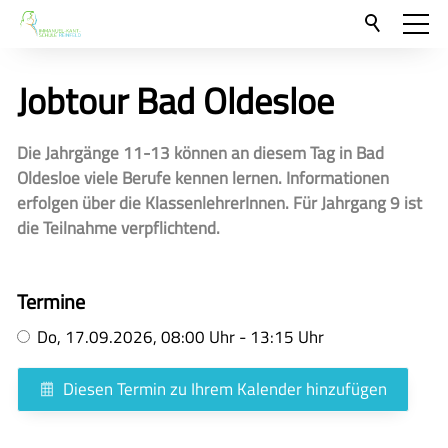
Aktuelles
Jobtour Bad Oldesloe
Neu hier?
Für Eltern und Schüler
Die Jahrgänge 11-13 können an diesem Tag in Bad
Oldesloe viele Berufe kennen lernen. Informationen
Unsere Schulgemeinschaft
erfolgen über die KlassenlehrerInnen. Für Jahrgang 9 ist
die Teilnahme verpflichtend.
Kontakt
🇬🇧
Termine
🇪🇸
Do,
17.09.2026
, 08:00
Uhr
- 13:15
Uhr
Diesen Termin zu Ihrem Kalender hinzufügen