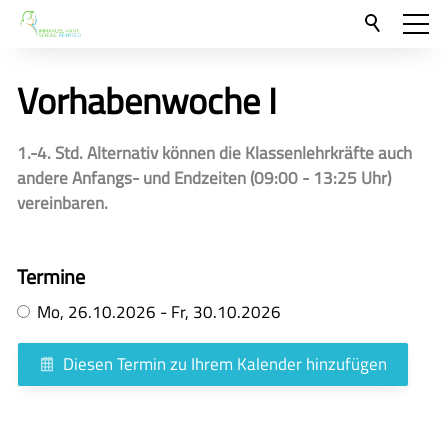
Aktuelles
Vorhabenwoche I
Neu hier?
Für Eltern und Schüler
1.-4. Std. Alternativ können die Klassenlehrkräfte auch
andere Anfangs- und Endzeiten (09:00 - 13:25 Uhr)
Unsere Schulgemeinschaft
vereinbaren.
Kontakt
Termine
🇬🇧
Mo,
26.10.2026
-
Fr,
30.10.2026
🇪🇸
Diesen Termin zu Ihrem Kalender hinzufügen