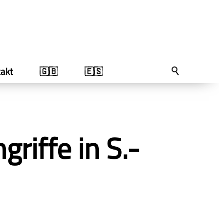
akt
🇬🇧
🇪🇸
riffe in S.-