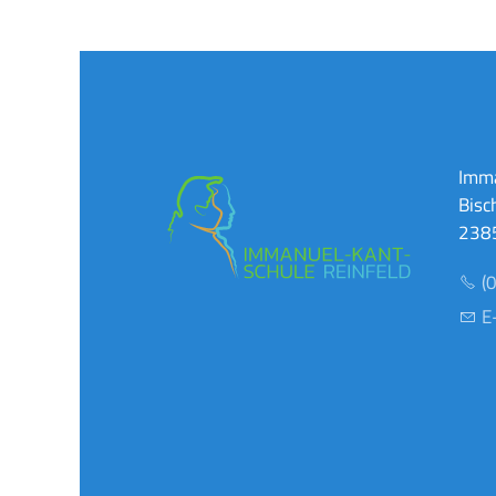
Imma
Bisc
2385
(
E