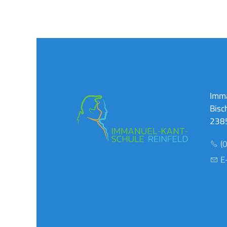
Imma
Bisc
2385
(
E