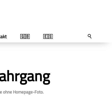
akt
🇬🇧
🇪🇸
Jahrgang
äfte ohne Homepage-Foto.